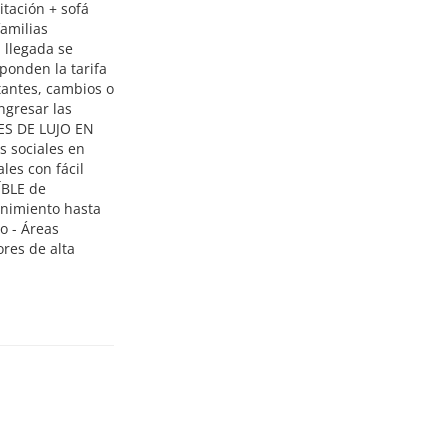
tación + sofá
familias
 llegada se
ponden la tarifa
tantes, cambios o
ngresar las
IES DE LUJO EN
s sociales en
les con fácil
ÍBLE de
enimiento hasta
o - Áreas
ores de alta