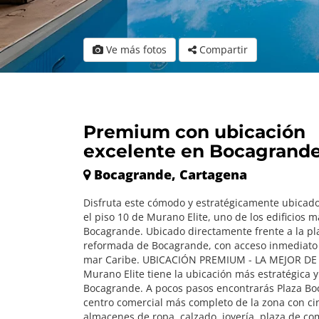
Ve más fotos
Compartir
Premium con ubicación
excelente en Bocagrand
Bocagrande, Cartagena
Disfruta este cómodo y estratégicamente ubicad
el piso 10 de Murano Elite, uno de los edificios 
Bocagrande. Ubicado directamente frente a la pl
reformada de Bocagrande, con acceso inmediato a
mar Caribe. UBICACIÓN PREMIUM - LA MEJOR D
Murano Elite tiene la ubicación más estratégica 
Bocagrande. A pocos pasos encontrarás Plaza Bo
centro comercial más completo de la zona con ci
almacenes de ropa, calzado, joyería, plaza de co