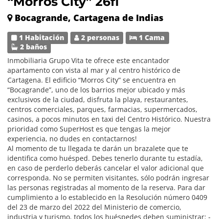
“Morros City” 26fl
Bocagrande, Cartagena de Indias
1 Habitación
2 personas
1 Cama
2 baños
Inmobiliaria Grupo Vita te ofrece este encantador
apartamento con vista al mar y al centro histórico de
Cartagena. El edificio “Morros City” se encuentra en
“Bocagrande”, uno de los barrios mejor ubicado y más
exclusivos de la ciudad, disfruta la playa, restaurantes,
centros comerciales, parques, farmacias, supermercados,
casinos, a pocos minutos en taxi del Centro Histórico. Nuestra
prioridad como SuperHost es que tengas la mejor
experiencia, no dudes en contactarnos!
Al momento de tu llegada te darán un brazalete que te
identifica como huésped. Debes tenerlo durante tu estadía,
en caso de perderlo deberás cancelar el valor adicional que
corresponda. No se permiten visitantes, sólo podrán ingresar
las personas registradas al momento de la reserva. Para dar
cumplimiento a lo establecido en la Resolución número 0409
del 23 de marzo del 2022 del Ministerio de comercio,
industria y turismo, todos los huéspedes deben suministrar: -