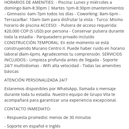
HORARIOS DE AMENITIES: - Piscina: Lunes y miércoles a
domingo 8am-8:30pm | Martes 1pm-8:30pm (mantenimiento)
- Gimnasio: 6am-7pm todos los días - Coworking: 8am-6pm -
Terraza/Bar: 10am-3am para disfrutar la vista - Turco: Mismo
horario de piscina ACCESO: - Pulsera de acceso requerida:
$20,000 COP (5 USD) por persona - Conservar pulsera durante
toda la estadía - Parqueadero privado incluido
CONSTRUCCIÓN TEMPORAL: En este momento se está
construyendo Murano Centro II. Puede haber ruido en horario
laboral (8am-6pm). Agradecemos tu comprensión. SERVICIOS
INCLUIDOS:- Limpieza profunda antes de llegada - Soporte
24/7 multiidiomas - WiFi alta velocidad - Todas las amenities
básicas
ATENCIÓN PERSONALIZADA 24/7
Estaremos disponibles por WhatsApp, llamada o mensaje
durante toda tu estadía. Nuestro equipo de Grupo Vita te
acompañará para garantizar una experiencia excepcional.
CONTACTO INMEDIATO:
- Respuesta promedio: menos de 30 minutos
- Soporte en español e inglés